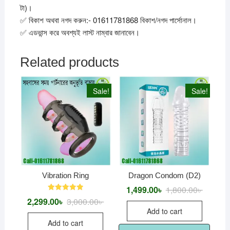
টা)।
✅ বিকাশ অথবা নগদ করুন:- 01611781868 বিকাশ/নগদ পার্সোনাল।
✅ এডভান্স করে অবশ্যই লাস্ট নাম্বার জানাবেন।
Related products
Sale!
Sale!
Vibration Ring
Dragon Condom (D2)
1,499.00
৳
1,800.00
৳
Original
Current
price
price
Rated
2,299.00
৳
3,000.00
৳
Original
Current
was:
is:
5.00
price
price
out of 5
Add to cart
1,800.00
1,499.00
was:
is:
Add to cart
3,000.00৳ .
2,299.00৳ .