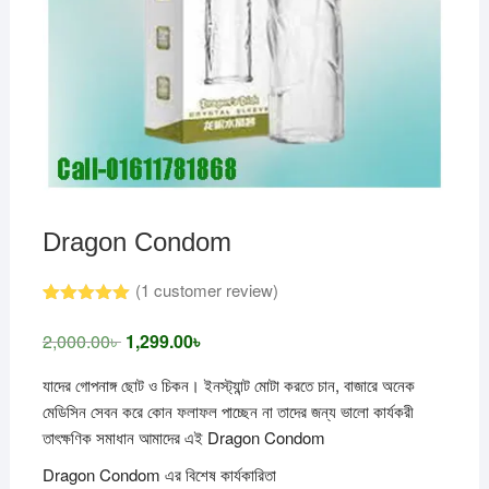
Dragon Condom
(
1
customer review)
Rated
1
5.00
out of 5
2,000.00
৳
Original
1,299.00
৳
Current
based on
price
price
customer
was:
is:
rating
যাদের গোপনাঙ্গ ছোট ও চিকন। ইনস্ট্যান্ট মোটা করতে চান, বাজারে অনেক
2,000.00৳ .
1,299.00৳ .
মেডিসিন সেবন করে কোন ফলাফল পাচ্ছেন না তাদের জন্য ভালো কার্যকরী
তাৎক্ষণিক সমাধান আমাদের এই Dragon Condom
Dragon Condom এর বিশেষ কার্যকারিতা