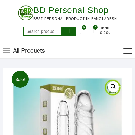
Skip
BD Personal Shop
to
content
BEST PERSONAL PRODUCT IN BANGLADESH
0
0
Total
Search
0.00৳
for:
All Products
Sale!