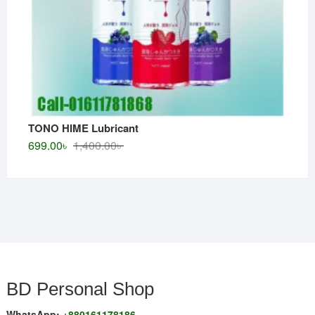
TONO HIME Lubricant
Original
Current
699.00
৳
1,400.00
৳
price
price
was:
is:
1,400.00৳ .
699.00৳ .
BD Personal Shop
WhatsApp:
+880161178186