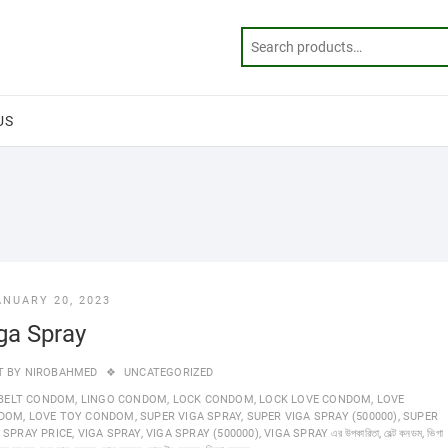
US
ANUARY 20, 2023
ga Spray
T BY
NIROBAHMED
UNCATEGORIZED
BELT CONDOM
,
LINGO CONDOM
,
LOCK CONDOM
,
LOCK LOVE CONDOM
,
LOVE
DOM
,
LOVE TOY CONDOM
,
SUPER VIGA SPRAY
,
SUPER VIGA SPRAY (500000)
,
SUPER
 SPRAY PRICE
,
VIGA SPRAY
,
VIGA SPRAY (500000)
,
VIGA SPRAY এর উপকারিতা
,
বেল্ট কনডম
,
ভিগা