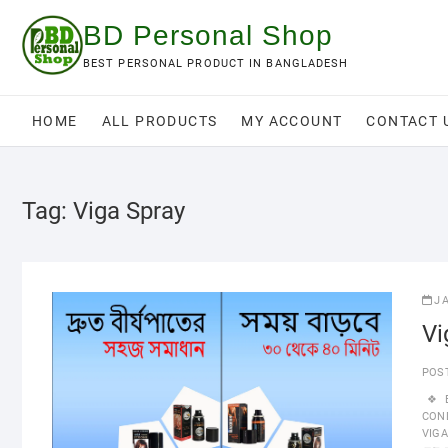
Skip
BD Personal Shop
to
content
BEST PERSONAL PRODUCT IN BANGLADESH
HOME
ALL PRODUCTS
MY ACCOUNT
CONTACT 
Tag:
Viga Spray
J
Vi
POS
CON
VIGA