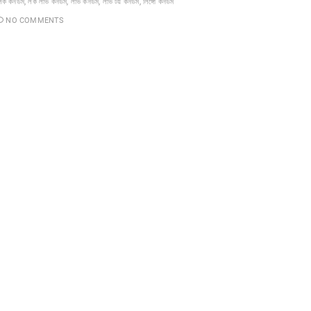
লক কনডম
,
লক লাভ কনডম
,
লাভ কনডম
,
লাভ টয় কনডম
,
লিঙ্গো কনডম
NO COMMENTS